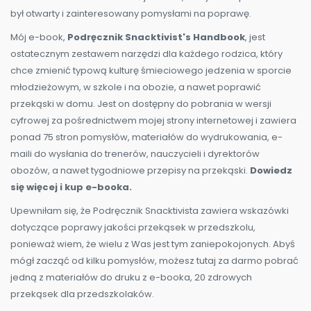
był otwarty i zainteresowany pomysłami na poprawę.
Mój e-book,
Podręcznik Snacktivist's Handbook
, jest
ostatecznym zestawem narzędzi dla każdego rodzica, który
chce zmienić typową kulturę śmieciowego jedzenia w sporcie
młodzieżowym, w szkole i na obozie, a nawet poprawić
przekąski w domu. Jest on dostępny do pobrania w wersji
cyfrowej za pośrednictwem mojej strony internetowej i zawiera
ponad 75 stron pomysłów, materiałów do wydrukowania, e-
maili do wysłania do trenerów, nauczycieli i dyrektorów
obozów, a nawet tygodniowe przepisy na przekąski.
Dowiedz
się więcej i kup e-booka.
Upewniłam się, że Podręcznik Snacktivista zawiera wskazówki
dotyczące poprawy jakości przekąsek w przedszkolu,
ponieważ wiem, że wielu z Was jest tym zaniepokojonych. Abyś
mógł zacząć od kilku pomysłów, możesz tutaj za darmo pobrać
jedną z materiałów do druku z e-booka, 20 zdrowych
przekąsek dla przedszkolaków.