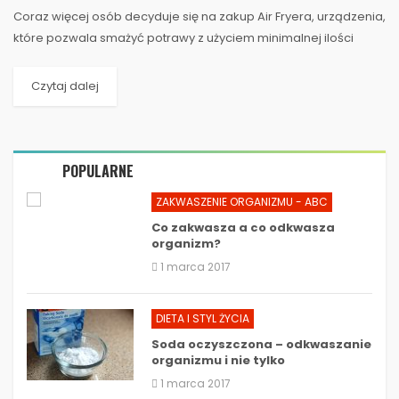
Coraz więcej osób decyduje się na zakup Air Fryera, urządzenia,
które pozwala smażyć potrawy z użyciem minimalnej ilości
tłuszczu. Dzięki nowoczesnej...
Czytaj dalej
POPULARNE
ZAKWASZENIE ORGANIZMU - ABC
Co zakwasza a co odkwasza
organizm?
1 marca 2017
DIETA I STYL ŻYCIA
Soda oczyszczona – odkwaszanie
organizmu i nie tylko
1 marca 2017