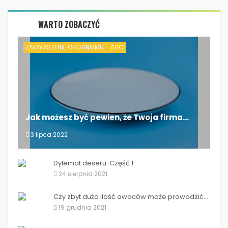
WARTO ZOBACZYĆ
ZAKWASZENIE ORGANIZMU - ABC
Jak możesz być pewien, że Twoja firma...
3 lipca 2022
Jak możesz być pewien, że Twoja firma...
Dylemat deseru: Część 1
24 sierpnia 2021
Czy zbyt duża ilość owoców może prowadzić...
19 grudnia 2021