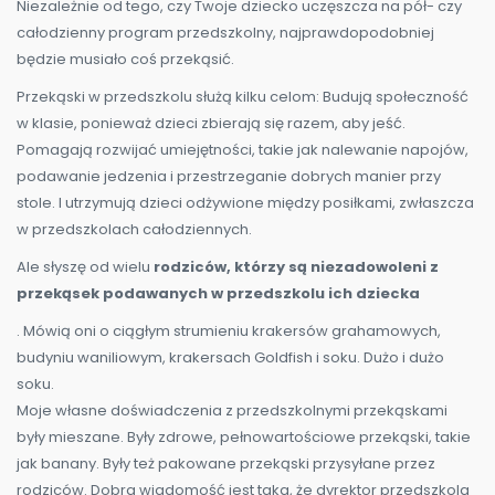
Niezależnie od tego, czy Twoje dziecko uczęszcza na pół- czy
całodzienny program przedszkolny, najprawdopodobniej
będzie musiało coś przekąsić.
Przekąski w przedszkolu służą kilku celom: Budują społeczność
w klasie, ponieważ dzieci zbierają się razem, aby jeść.
Pomagają rozwijać umiejętności, takie jak nalewanie napojów,
podawanie jedzenia i przestrzeganie dobrych manier przy
stole. I utrzymują dzieci odżywione między posiłkami, zwłaszcza
w przedszkolach całodziennych.
Ale słyszę od wielu
rodziców, którzy są niezadowoleni z
przekąsek podawanych w przedszkolu ich dziecka
. Mówią oni o ciągłym strumieniu krakersów grahamowych,
budyniu waniliowym, krakersach Goldfish i soku. Dużo i dużo
soku.
Moje własne doświadczenia z przedszkolnymi przekąskami
były mieszane. Były zdrowe, pełnowartościowe przekąski, takie
jak banany. Były też pakowane przekąski przysyłane przez
rodziców. Dobra wiadomość jest taka, że dyrektor przedszkola