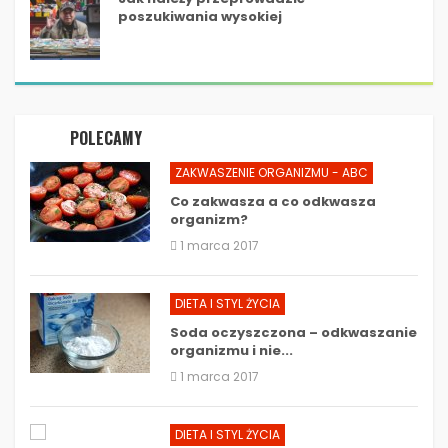
poszukiwania wysokiej
jakości firmy cateringowej?
POLECAMY
ZAKWASZENIE ORGANIZMU - ABC
Co zakwasza a co odkwasza
organizm?
1 marca 2017
DIETA I STYL ŻYCIA
Soda oczyszczona – odkwaszanie
organizmu i nie...
1 marca 2017
DIETA I STYL ŻYCIA