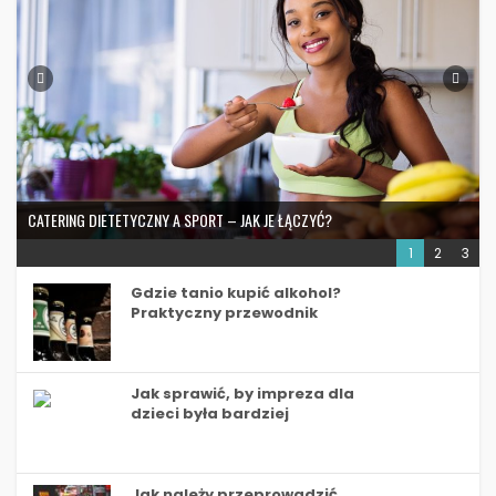
CATERING DIETETYCZNY A SPORT – JAK JE ŁĄCZYĆ?
1
2
3
Gdzie tanio kupić alkohol?
Praktyczny przewodnik
Jak sprawić, by impreza dla
dzieci była bardziej
zabawna i niezapomniana
Jak należy przeprowadzić