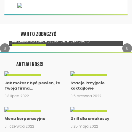
WARTO ZOBACZYĆ
JAK ZAMAWIAĆ ZDROWSZE NAPOJE W STARBUCKS
DIETA I STYL ŻYCIA
MASŁO Z ORZECHÓW LASKOWYCH NA 2
AKTUALNOŚCI
SPOSOBY: ALL...
DIETA I STYL ŻYCIA
DIETA I STYL ŻYCIA
Jak możesz być pewien, że
Stacje Przyjęcie
Twoja firma...
koktajlowe
3 lipca 2022
6 czerwca 2022
DIETA I STYL ŻYCIA
DIETA I STYL ŻYCIA
Menu korporacyjne
Grill dla smakoszy
1 czerwca 2022
25 maja 2022