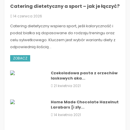
Catering dietetyczny a sport – jak je łączyć?
JAK SPRAWIĆ, BY IMPREZA DLA DZIECI
BYŁA...
14 czerwca 2026
​Catering dietetyczny wspiera sport, jeśli kaloryczność i
podaż białka są dopasowane do rodzaju treningu oraz
celu sylwetkowego. Kluczem jest wybór wariantu diety z
odpowiednią ilością...
ZOBACZ
Czekoladowa pasta z orzechów
laskowych aka...
21 kwietnia 2021
Home Made Chocolate Hazelnut
Larabars [i zły...
14 kwietnia 2021