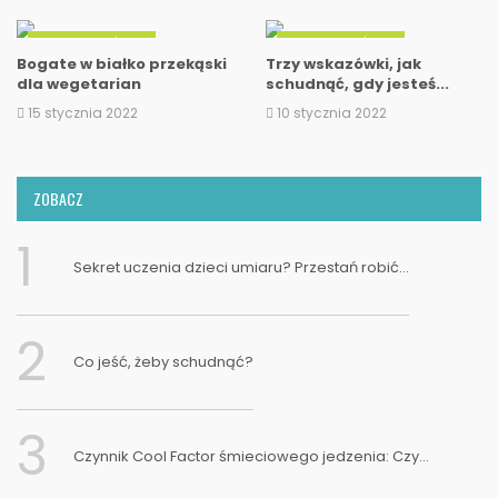
DIETA I STYL ŻYCIA
DIETA I STYL ŻYCIA
Bogate w białko przekąski
Trzy wskazówki, jak
dla wegetarian
schudnąć, gdy jesteś...
15 stycznia 2022
10 stycznia 2022
ZOBACZ
1
Sekret uczenia dzieci umiaru? Przestań robić...
2
Co jeść, żeby schudnąć?
3
Czynnik Cool Factor śmieciowego jedzenia: Czy...