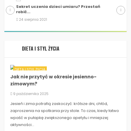
Sekret uczenia dzieci umiaru? Przestań
Dzie
robić...
24 s
24 sierpnia 2021
DIETA I STYL ŻYCIA
DIETA I STYL ŻYCIA
Jak nie przytyć w okresie jesienno-
zimowym?
9 października 2025
Jesień i zima potrafią zaskoczyć: krótsze dni, chłód,
zaproszenia na spotkania przy stole. To czas, kiedy łatwo
wpaść w pułapkę zwiększonego apetytu i mniejszej
aktywności...