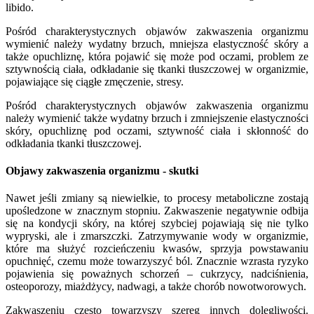
libido.
Pośród charakterystycznych objawów zakwaszenia organizmu
wymienić należy wydatny brzuch, mniejsza elastyczność skóry a
także opuchliznę, która pojawić się może pod oczami, problem ze
sztywnością ciała, odkładanie się tkanki tłuszczowej w organizmie,
pojawiające się ciągłe zmęczenie, stresy.
Pośród charakterystycznych objawów zakwaszenia organizmu
należy wymienić także wydatny brzuch i zmniejszenie elastyczności
skóry, opuchliznę pod oczami, sztywność ciała i skłonność do
odkładania tkanki tłuszczowej.
Objawy zakwaszenia organizmu - skutki
Nawet jeśli zmiany są niewielkie, to procesy metaboliczne zostają
upośledzone w znacznym stopniu. Zakwaszenie negatywnie odbija
się na kondycji skóry, na której szybciej pojawiają się nie tylko
wypryski, ale i zmarszczki. Zatrzymywanie wody w organizmie,
które ma służyć rozcieńczeniu kwasów, sprzyja powstawaniu
opuchnięć, czemu może towarzyszyć ból. Znacznie wzrasta ryzyko
pojawienia się poważnych schorzeń – cukrzycy, nadciśnienia,
osteoporozy, miażdżycy, nadwagi, a także chorób nowotworowych.
Zakwaszeniu często towarzyszy szereg innych dolegliwości.