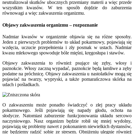
neutralizował skutków ubocznych przemiany materii a więc przede
wszystkim kwasów. W ten sposób dojdzie do zaburzenia
równowagi a więc zakwaszenia organizmu.
Objawy zakwaszenia organizmu – rozpoznanie
Nadmiar kwasów w organizmie objawia się na różne sposoby.
Jeden z pierwszych problemów to układ pokarmowy, pojawiają się
wzdęcia, uczucie przepełnienia i zły posmak w ustach. Nadmiar
kwasu mlekowego spowoduje bóle mięśni, kręgosłupa i stawów.
Objawy zakwaszenia to również psujące się zęby, włosy i
paznokcie. Włosy zaczną wypadać, paznokcie będą łamliwe a zęby
podatne na próchnicę. Objawy zakwaszenia u nastolatków mogą się
pojawiać na twarzy, wypryski, a także pomarańczowa skórka na
udach i pośladkach.
O zakwaszeniu może ponadto świadczyć o złej pracy układu
pokarmowego. Jeśli pojawiają się napady głodu, ochota na
słodycze. Natomiast zaburzenie funkcjonowania układu sercowo
naczyniowego. Nasz organizm będzie robił się mniej wydolny,
pojawiają się problemy nawet z pokonaniem niewielkich dystansów,
nie będziemy radzić sobie ze stresem. Obniżeniu ulegnie również